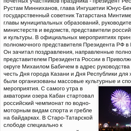
почетных участников праздника - президент Ре
Рустам Минниханов, глава Ингушетии Юнус-Бек
государственный советник Татарстана Минтиме
главы муниципальных образований, руководите
министерств и ведомств, представители россий
и культуры. В официальных мероприятиях прин
полномочного представителя Президента РФ в
Он зачитал поздравления, направленные пол
представителем Президента России в Привол
округе Михаилом Бабичем в адрес руководства 
честь Дня города Казани и Дня Республики для 
были организованы массовые культурные и сп
мероприятия.
С самого утра в
акватории озера Кабан стартовал
российский чемпионат по водно-
моторным видам спорта и гребле
на байдарках. В Старо-Татарской
слободе специально к