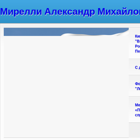
Мирелли Александр Михайло
Ки
"В
Ро
Пе
С 
Фо
"Л
Ме
«П
сп