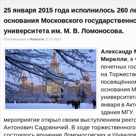
25 января 2015 года исполнилось 260 л
основания Московского государственн
университета им. М. В. Ломоносова.
Опубликовано в
Новости
27.01.2015
Александр 
Мирелли
, 
почетных го
на Торжеств
посвящённом
основания М
университет
января в Ак
здания МГУ.
мероприятие открыл своим выступлением рект
Антонович Садовничий. В ходе торжественного
состоялось вручение Ломоносовских и Шувало