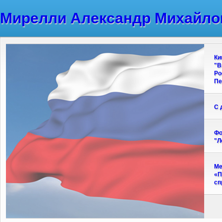
Мирелли Александр Михайло
Ки
"В
Ро
Пе
С 
Фо
"Л
Ме
«П
сп