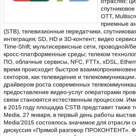
отраслях: ц
спутниковое
OTT, Multisc
приемные ан
(STB), телевизионные передатчики, спутникова
интеграция; SD, HD и 3D-контент; видео сервис
Time-Shift; мультисервисные сети, проводной/
кросс-платформенные среды; телеком технологи
ПО, облачные сервисы, NFC, FTTx, xDSL, Ether
время происходит быстрое взаимопроникновени
секторов, как телевидение и телекоммуникации
драйвером роста современных телекоммуникаци
предоставление видео-услуг операторами про
связи становятся естественным процессом. Им
в 2015 году площадка CSTB представит также т
Media. 27 января, в первый день работы выста
Media’2015 состоялось значимое для отрасли с
дискуссия «Прямой разговор ПРОКОНТЕНТ». Ф