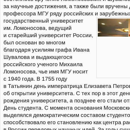
за научные достижения, а также были вручены
профессора МГУ ряду российских и зарубежны
государственный университет
им. Ломоносова, ведущий
и старейший университет России,
был основан во многом
благодаря усилиям графа Ивана
Шувалова и выдающегося
российского ученого Михаила
Ломоносова, чье имя МГУ носит
с 1940 года. В 1755 году
в Татьянин день императрица Елизавета Петро
об открытии университета. С тех пор в этот де
рождения университета, а позднее его стали от
День студента. С момента основания Московск
выделялся демократическим составом студенто
способствовало его становлению как центра р
в России передовых научных идей. За годы су