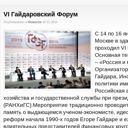
VI Гайдаровский Форум
Опубликовано в
Новости
16.01.2015
С 14 по 16 я
Москве в зд
проходил VI
Основная те
– «Россия и 
Организатор
Гайдара, Ин
политики им
Российская 
хозяйства и государственной службы при през
(РАНХиГС).Мероприятие традиционно проводитс
память о выдающемся ученом-экономисте, идео
реформ начала 1990-х годов Егоре Гайдаре и 
влиятельных представителей финансовых круго