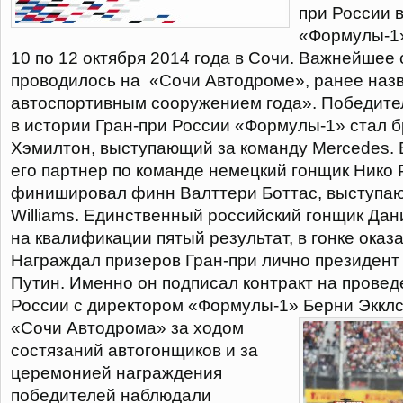
при России 
«Формулы-1
10 по 12 октября 2014 года в Сочи. Важнейшее
проводилось на «Сочи Автодроме», ранее на
автоспортивным сооружением года». Победите
в истории Гран-при России «Формулы-1» стал 
Хэмилтон, выступающий за команду Mercedes. 
его партнер по команде немецкий гонщик Нико 
финишировал финн Валттери Боттас, выступа
Williams. Единственный российский гонщик Дан
на квалификации пятый результат, в гонке ока
Награждал призеров Гран-при лично президен
Путин. Именно он подписал контракт на провед
России с директором «Формулы-1» Берни Эккл
«Сочи Автодрома» за ходом
состязаний автогонщиков и за
церемонией награждения
победителей наблюдали