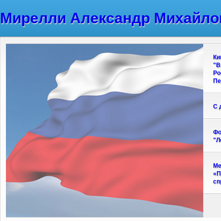
Мирелли Александр Михайло
Ки
"В
Ро
Пе
С 
Фо
"Л
Ме
«П
сп