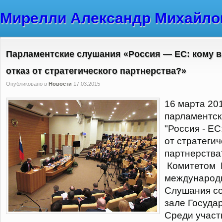
Мирелли Александр Михайло
Парламентские слушания «Россия — ЕС: кому 
отказ от стратегического партнерства?»
Опубликовано в
Новости
17.03.2015
16 марта 20
парламентск
"Россия - ЕС
от стратегич
партнерства
Комитетом 
международ
Слушания со
зале Госуда
Среди участ