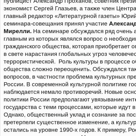
публицист Александр Проханов, советник през
экономист Сергей Глазьев, а также член Центр
главный редактор «Литературной газеты» Юрий
семинара-совещания принял участие
Алексан
Мирелли.
На семинаре обсуждался ряд очень а
главным из которых являлся вопрос о необход
гражданского общества, которая приобретает 
в свете нарастания глобальных угроз человечес
террористической. Роль культуры в процессе 
общества сложно переоценить. Обсуждался так
вопросов, в частности проблема культурных пр
России. В современной культурной политике го
наблюдается немало противоречий. Новые осн
политики России предполагают увязывание инт
государства с теми процессами, которые идут в
Однако, общественный уклад и сознание за по
претерпели существенное изменение, а культу
остались на уровне 1990-х годов. К примеру, Ро