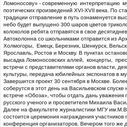
Ломоносову» - современную интерпретацию м
поэтических произведений XVI-XVII века. По ст
традиции отправление в путь ознаменуется выс
небо будет выпущено 300 шаров цветов триколо
колоколов ребята отправятся в свое десятидне
Автоколонна со школьниками отправится из Ар
Холмогоры, Емецк, Березник, Шенкурск, Вельск
Ярославль, Ростов и Москву. В пунктах остано
высадка Ломоносовских аллей, концерты, пре
встречи с представителями органов власти, дея
культуры, передача юбилейных экспонатов в му
Завершится проект 30 сентября в Москве. Боле
соберутся в этот день на Васильевском спуске
встрече «Обоза», чтобы отдать дань уважения 
русского ученого и просветителя Михаила Вас
Далее на факультете журналистики МГУ им.М.В
состоится церемония награждения участников п
конференция организаторов. Вечером того же 