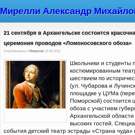
Мирелли Александр Михайло
21 сентября в Архангельске состоится красочн
церемония проводов «Ломоносовского обоза»
Опубликовано в
Новости
19.09.2011
Школьники и студенты 
костюмированным теа
шествием по историче
(ул. Чубарова и Лучинс
площадке у ЦУМа (пере
Поморской) состоится 
обоза с участием губе
Архангельской области
высоких гостей. Специа
события детский театр эстрады «Страна чуда»