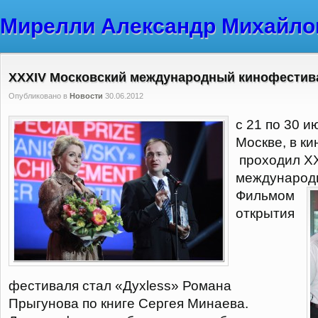
Мирелли Александр Михайло
XXXIV Московский международный кинофестив
Опубликовано в
Новости
30.06.2012
с 21 по 30 и
Москве, в ки
проходил X
международ
Фильмом
открытия
фестиваля стал «Духless» Романа
Прыгунова по книге Сергея Минаева.