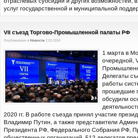
отраслевых субсидий и других возможностей, в
услуг государственной и муниципальной подде
VII съезд Торгово-Промышленной палаты РФ
Опубликовано в
Новости
2.03.2016
1 марта в М
очередной, V
Промышленн
Делегаты съ
работы сист
прошедшие п
обсудили ос
деятельност
2020 гг. В работе съезда принял участие прези
Владимир Путин, а также представители Адми
Президента РФ, Федерального Собрания РФ, П
общественных организаций. 512 делегатов пре