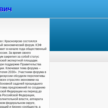
вич
в г. Красноярске состоялся
ый экономический форум. КЭФ
ает в начале года общественный
оссии. За время своего
м закрепил за собой статус
ской экспертной площадки.
при поддержке Правительства
ции. Ключевая тема форума –
атегия 2030». Участники форума в
дискуссии обсудили перспективы
 всех отраслях экономики на
 Основной задачей прошедшего
отовка предложений по созданию
йской Федерации на период до
а Российской Федерации,
олнительной власти, аппарата
ком федеральном округе,
ораций и бизнес-сообществ, а