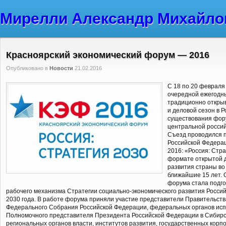
Мирелли Александр Михайло
Красноярский экономический форум — 2016
Опубликовано в
Новости
21.02.2016
С 18 по 20 февраля 
очередной ежегодн
традиционно открыв
и деловой сезон в Р
существования фору
центральной россий
Съезд проводился 
Российской Федера
2016: «Россия: Стр
формате открытой 
развития страны во
ближайшие 15 лет.
форума стала подг
рабочего механизма Стратегии социально-экономического развития Росси
2030 года. В работе форума приняли участие представители Правительств
Федерального Собрания Российской Федерации, федеральных органов исп
Полномочного представителя Президента Российской Федерации в Сибирс
региональных органов власти, институтов развития, государственных корп