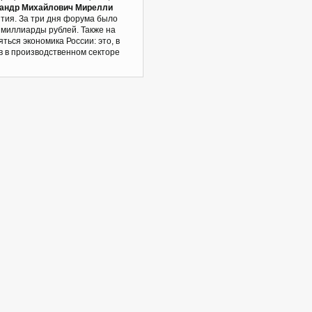
андр Михайлович Мирелли
тия. За три дня форума было
 миллиарды рублей. Также на
ься экономика России: это, в
в в производственном секторе