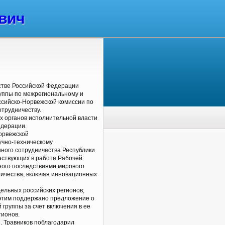
вич
стве Российской Федерации
руппы по межрегиональному и
сийско-Норвежской комиссии по
трудничеству.
х органов исполнительной власти
едерации.
орвежской
учно-техническому
нного сотрудничества Республики
частвующих в работе Рабочей
ного последствиями мирового
ничества, включая инновационных
ельных российских регионов,
 этим поддержано предложение о
группы за счет включения в ее
гионов.
. Травников поблагодарил