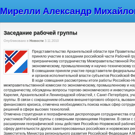
Мирелли Александр Михайло
Заседание рабочей группы
Опубликовано в
Новости
3.11.2010
Представительство Архангельской области при Правитель
приняло участие в заседании российской части Рабочей г
приграничному сотрудничеству Межправительственной Рос
экономическому, промышленному и научно-техническому со
В совещании приняли участие представители федеральны
и органов исполнительной власти субъектов Российской Ф
В ходе совещания рассмотрены итоги работы Российско-Н
межправительственной комиссии по экономическому, промышленному и на
сотрудничеству, обсуждены вопросы торгово-экономического и инвестицио
Карелия, Архангельской и Ленинградской областей, г. Санкт-Петербурга, у
группы. В связи с сокращением объемов внешнеторгового оборота, вызван
финансового кризиса, отмечена необходимость поиска новых сфер сотруд
решений в сфере высоких технологий.
Отмечена структурная и географическая диспропорция сотрудничества отд
участников Рабочей группы с северными провинциями Норвегии. В связи с
расширении географической зоны действия Российско-Норвежской рабочей 
сферу деятельности других заинтересованных российских и норвежских ре
Заместитель Министра регионального развития Российской Федерации А.М