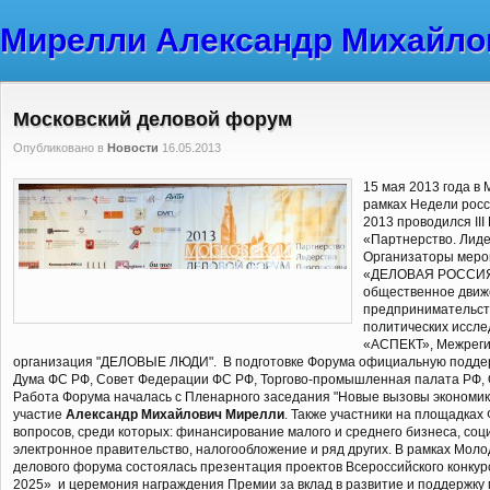
Мирелли Александр Михайло
Московский деловой форум
Опубликовано в
Новости
16.05.2013
15 мая 2013 года в 
рамках Недели росс
2013 проводился III
«Партнерство. Лиде
Организаторы меро
«ДЕЛОВАЯ РОССИЯ»
общественное движ
предпринимательств
политических иссл
«АСПЕКТ», Межреги
организация "ДЕЛОВЫЕ ЛЮДИ".
В подготовке Форума официальную подде
Дума ФС РФ, Совет Федерации ФС РФ, Торгово-промышленная палата РФ,
Работа Форума началась с Пленарного заседания "Новые вызовы экономики
участие
Александр Михайлович Мирелли
. Также участники на площадка
вопросов, среди которых: финансирование малого и среднего бизнеса, со
электронное правительство, налогообложение и ряд других. В рамках Моло
делового форума состоялась презентация проектов Всероссийского конк
2025» и церемония награждения Премии за вклад в развитие и поддержку