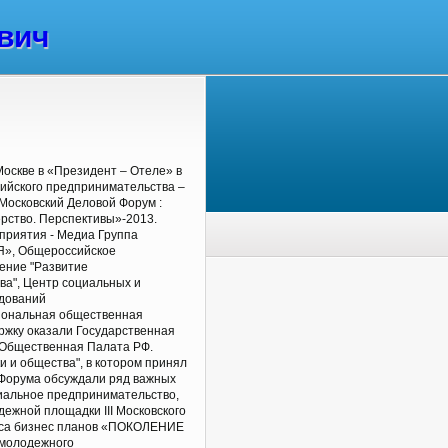
вич
Москве в «Президент – Отеле» в
ийского предпринимательства –
 Московский Деловой Форум :
рство. Перспективы»-2013.
приятия - Медиа Группа
, Общероссийское
ение "Развитие
а", Центр социальных и
едований
ональная общественная
ржку оказали Государственная
 Общественная Палата РФ.
 и общества", в котором принял
х Форума обсуждали ряд важных
циальное предпринимательство,
дежной площадки III Московского
урса бизнес планов «ПОКОЛЕНИЕ
 молодежного