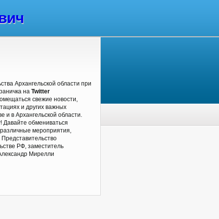
вич
ства Архангельской области при
траничка на
T
witter
 помещаться свежие новости,
нтациях и других важных
е и в Архангельской области.
! Давайте обмениваться
а различные мероприятия,
, Представительство
ьстве РФ, заместитель
 Александр Мирелли