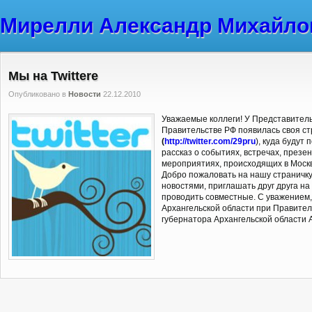
Мирелли Александр Михайло
Мы на Twitterе
Опубликовано в
Новости
22.12.2010
Уважаемые коллеги! У Представитель
Правительстве РФ появилась своя с
(
http://twitter.com/29pru
), куда будут
рассказ о событиях, встречах, презе
мероприятиях, происходящих в Москв
Добро пожаловать на нашу страничку
новостями, приглашать друг друга н
проводить совместные. С уважением
Архангельской области при Правител
губернатора Архангельской области