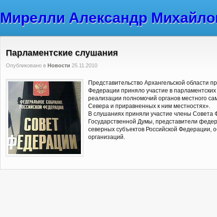
Мирелли Александр Михайло
Парламентские слушания
Опубликовано в
Новости
25.11.2010
Представительство Архангельской области п
Федерации приняло участие в парламентских
реализации полномочий органов местного са
Севера и приравненных к ним местностях».
В слушаниях приняли участие члены Совета 
Государственной Думы, представители федер
северных субъектов Российской Федерации, 
организаций.