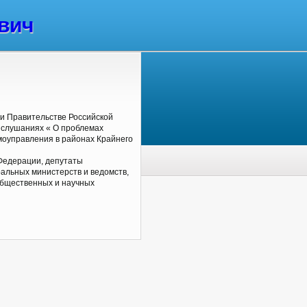
вич
ри Правительстве Российской
 слушаниях « О проблемах
моуправления в районах Крайнего
Федерации, депутаты
альных министерств и ведомств,
общественных и научных