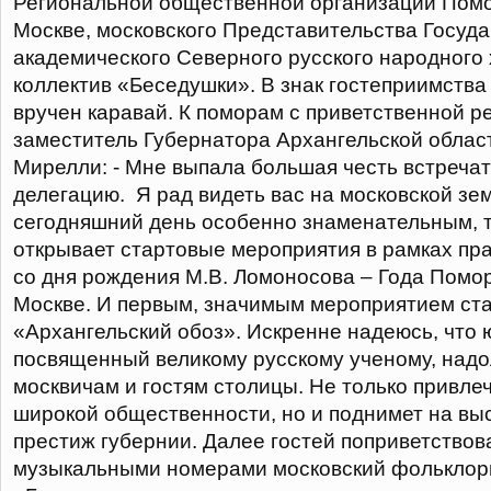
Региональной общественной организации Помо
Москве, московского Представительства Госуд
академического Северного русского народного
коллектив «Беседушки».
В знак гостеприимства
вручен каравай. К поморам с приветственной р
заместитель Губернатора Архангельской облас
Мирелли: - Мне выпала большая честь встреча
делегацию. Я рад видеть вас на московской зе
сегодняшний день особенно знаменательным, так
открывает стартовые мероприятия в рамках пр
со дня рождения М.В. Ломоносова – Года Помор
Москве. И первым, значимым мероприятием ста
«Архангельский обоз». Искренне надеюсь, что 
посвященный великому русскому ученому, надо
москвичам и гостям столицы. Не только привле
широкой общественности, но и поднимет на в
престиж губернии. Далее гостей поприветство
музыкальными номерами московский фольклор