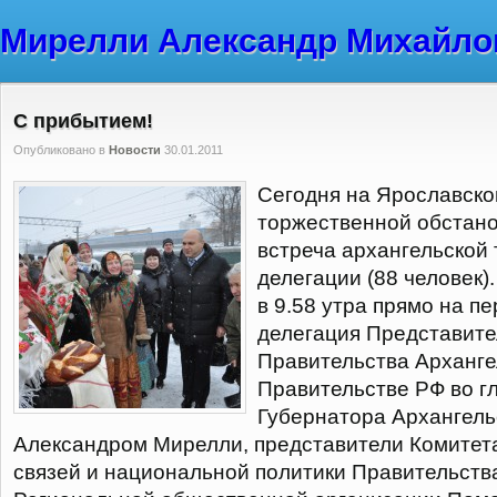
Мирелли Александр Михайло
С прибытием!
Опубликовано в
Новости
30.01.2011
Сегодня на Ярославско
торжественной обстано
встреча архангельской
делегации (88 человек)
в 9.58 утра прямо на п
делегация Представите
Правительства Арханге
Правительстве РФ во г
Губернатора Архангель
Александром Мирелли, представители Комите
связей и национальной политики Правительств