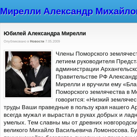
Мирелли Александр Михайло
Юбилей Александра Мирелли
Опубликовано в
Новости
7.05.2009
Члены Поморского землячест
летием руководителя Предст
администрации Архангельско
Правительстве РФ Александ
Мирелли и вручили ему «Бл
Поморского землячества в М
говорится: «Низкий землячес
труды Ваши праведные в пользу края нашего Ар
всегда мужал и вырастал в руках добрых и лад
умелых. Тем славны мы от древних новгородски
великого Михайло Васильевича Ломоносова. Бу