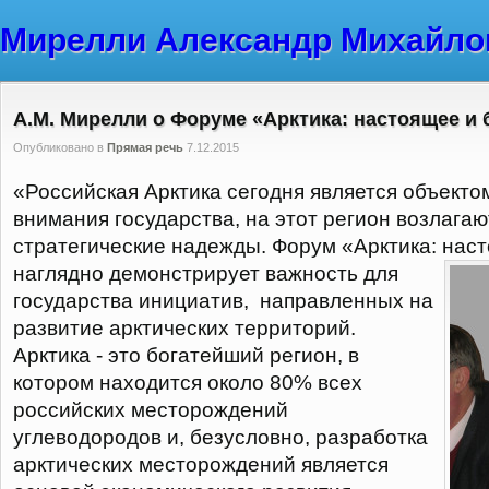
Мирелли Александр Михайло
А.М. Мирелли о Форуме «Арктика: настоящее и
Опубликовано в
Прямая речь
7.12.2015
«Российская Арктика сегодня является объекто
внимания государства, на этот регион возлага
стратегические надежды. Форум «Арктика: нас
наглядно демонстрирует важность для
государства инициатив, направленных на
развитие арктических территорий.
Арктика - это богатейший регион, в
котором находится около 80% всех
российских месторождений
углеводородов и, безусловно, разработка
арктических месторождений является