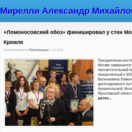
Мирелли Александр Михайло
«Ломоносовский обоз» финишировал у стен Мо
Кремля
Опубликовано в
Публикации
1.10.2011
Праздничным шестви
Москве завершился
просветительский п
приуроченный к 30
Васильевича Ломоно
десятидневного пут
Архангельской, Моск
Ярославской област
далее...