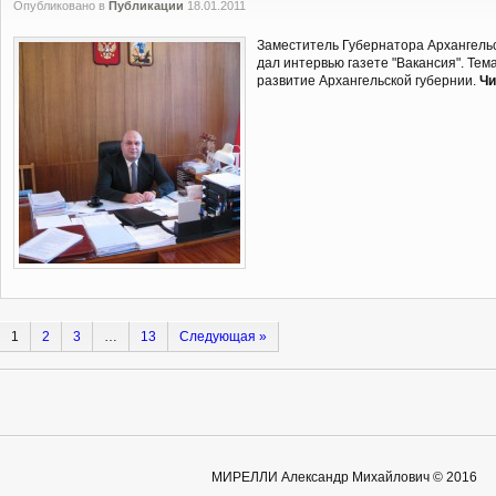
Опубликовано в
Публикации
18.01.2011
Заместитель Губернатора Архангель
дал интервью газете "Вакансия". Тем
развитие Архангельской губернии.
Чи
1
2
3
…
13
Cледующая »
МИРЕЛЛИ Александр Михайлович © 2016