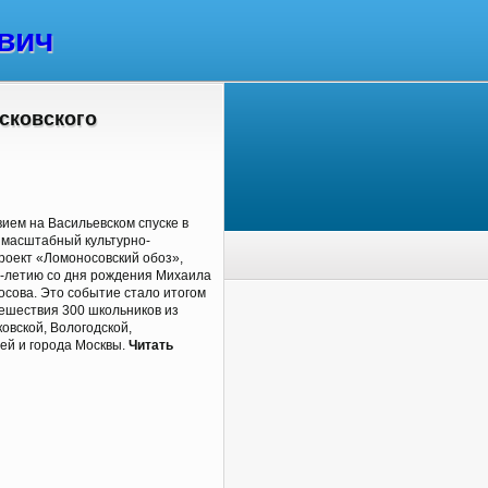
вич
сковского
ем на Васильевском спуске в
 масштабный культурно-
роект «Ломоносовский обоз»,
0-летию со дня рождения Михаила
сова. Это событие стало итогом
ешествия 300 школьников из
овской, Вологодской,
ей и города Москвы.
Читать