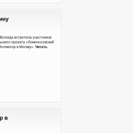
ину
 Вологда встретила участников
ьского проекта «Ломоносовский
Холмогор в Москву».
Читать
р в