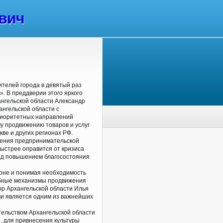
вич
жителей города в девятый раз
. В преддверии этого яркого
ангельской области Александр
нгельской области с
риоритетных направлений
у продвижению товаров и услуг
ве и других регионах РФ.
анения предпринимательской
быстрее оправится от кризиса
ад повышением благосостояния
ионе и понимая необходимость
обные механизмы продвижения
ор Архангельской области Илья
чи является одним из важнейших
ельством Архангельской области
е, для привнесения культуры