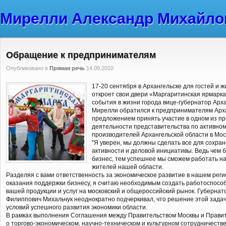
Мирелли Александр Михайло
Обращение к предпринимателям
Опубликовано в
Прямая речь
14.09.2010
17-20 сентября в Архангельске для гостей и 
откроет свои двери «Маргаритинская ярмарка»
события в жизни города вице-губернатор Арх
Мирелли обратился к предпринимателям Арха
предложением принять участие в одном из п
деятельности представительства по активном
производителей Архангельской области в Моск
"Я уверен, мы должны сделать все для сохр
активности и деловой инициативы. Ведь чем 
бизнес, тем успешнее мы сможем работать н
жителей нашей области.
Разделяя с вами ответственность за экономическое развитие в нашем рег
оказания поддержки бизнесу, я считаю необходимым создать работоспос
вашей продукции и услуг на московский и общероссийский рынок. Губернат
Филиппович Михальчук неоднократно подчеркивал, что решение этой зада
условий успешного развития экономики области.
В рамках выполнения Соглашения между Правительством Москвы и Правит
о торгово-экономическом, научно-техническом и культурном сотрудничеств