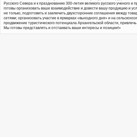
Русского Севера и к празднованию 300-летия великого русского ученого и 
готовы организовать ваше взаимодействие и довести вашу продукцию и усл
не только, подготовить и заключить двухсторонние соглашения между тов
сетями; организовать участие в ярмарках «выходного дня» и на сельскохо
продвижение туристического потенциала Архангельской области, привлечь 
Мы готовы представлять и отстаивать ваши интересы и позиции!»